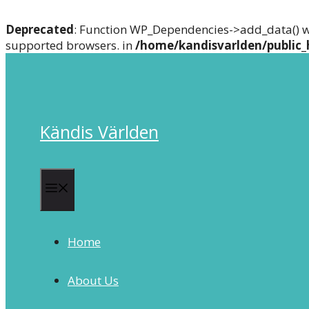
Deprecated
: Function WP_Dependencies->add_data() w
supported browsers. in
/home/kandisvarlden/public_
Skip
to
content
Kändis Världen
Menu
Home
About Us