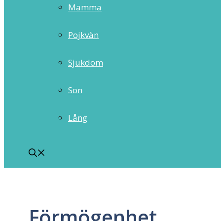
Mamma
Pojkvän
Sjukdom
Son
Lång
Förmögenhet