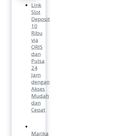
Link
Slot
Deposit
10
Ribu
via
QRIS
dan
Pulsa
24
Jam
dengan
Akses
Mudah
dan
Cepat
Marika