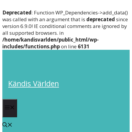
Deprecated
: Function WP_Dependencies->add_data()
was called with an argument that is
deprecated
since
version 6.9.0! IE conditional comments are ignored by
all supported browsers. in
/home/kandisvarlden/public_html/wp-
includes/functions.php
on line
6131
Skip
to
content
Kändis Världen
Menu