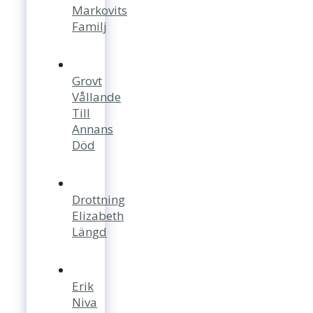
Markovits
Familj
Grovt
Vållande
Till
Annans
Död
Drottning
Elizabeth
Längd
Erik
Niva