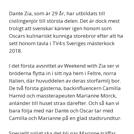
Dante Zia, som är 29 år, har utbildats till
civilingenjör till största delen. Det är dock mest
troligt att svenskar känner igen honom som
Oscars kulinariskt kunniga storebror efter att ha
sett honom tävla i TV4:s Sveriges mästerkock
2018.
I det första avsnittet av Weekend with Zia ser vi
bröderna flytta in i sitt nya hem i Feltre, norra
Italien, där huvuddelen av deras storfamilj bor.
De två första gästerna, backinfluencern Camilla
Hamid och massterapeuten Marianne Mörck,
anländer till huset strax därefter. Och så kan vi
bara följa med när Dante och Oscar tar med
Camilla och Marianne på en glad stadsrundtur.
Speciellt roligt ska det bli när Marinne träffar