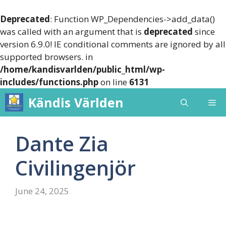
Deprecated
: Function WP_Dependencies->add_data()
was called with an argument that is
deprecated
since
version 6.9.0! IE conditional comments are ignored by all
supported browsers. in
/home/kandisvarlden/public_html/wp-
includes/functions.php
on line
6131
Skip
Kändis Världen
Me
to
content
Dante Zia
Civilingenjör
June 24, 2025