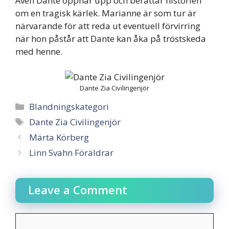
Även Dante öppnar upp och berättar historien
om en tragisk kärlek. Marianne är som tur är
närvarande för att reda ut eventuell förvirring
när hon påstår att Dante kan åka på tröstskeda
med henne.
Dante Zia Civilingenjör
Categories
Blandningskategori
Tags
Dante Zia Civilingenjör
Post
Märta Körberg
navigation
Linn Svahn Föräldrar
Leave a Comment
Comment