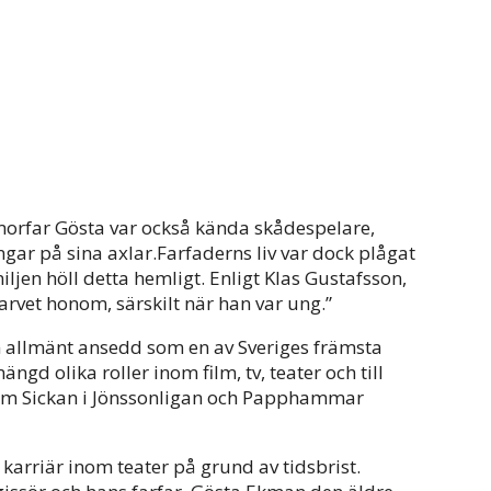
morfar Gösta var också kända skådespelare,
r på sina axlar.Farfaderns liv var dock plågat
jen höll detta hemligt. Enligt Klas Gustafsson,
arvet honom, särskilt när han var ung.”
n allmänt ansedd som en av Sveriges främsta
ngd olika roller inom film, tv, teater och till
om Sickan i Jönssonligan och Papphammar
karriär inom teater på grund av tidsbrist.