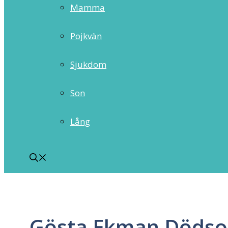
Mamma
Pojkvän
Sjukdom
Son
Lång
Gösta Ekman Dödso