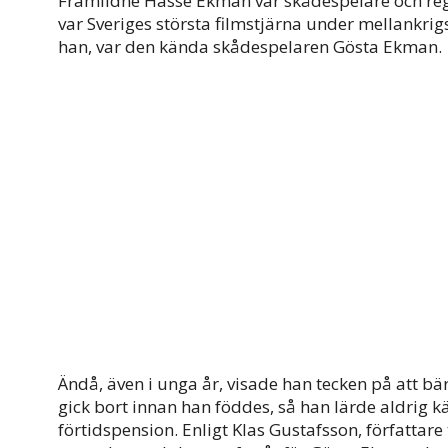
Framlidne Hasse Ekman var skådespelare och regi
var Sveriges största filmstjärna under mellankrigs
han, var den kända skådespelaren Gösta Ekman.
Ändå, även i unga år, visade han tecken på att bär
gick bort innan han föddes, så han lärde aldrig 
förtidspension. Enligt Klas Gustafsson, författare 