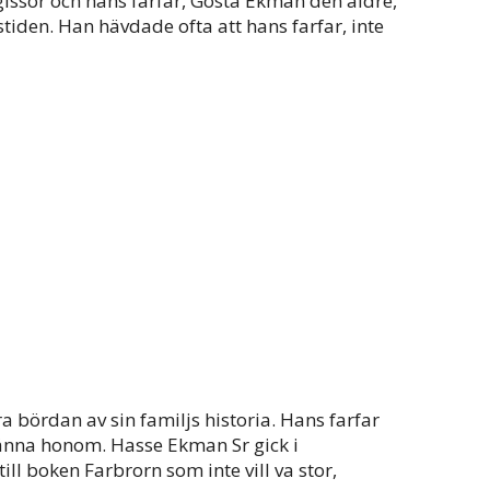
ssör och hans farfar, Gösta Ekman den äldre,
tiden. Han hävdade ofta att hans farfar, inte
a bördan av sin familjs historia. Hans farfar
känna honom. Hasse Ekman Sr gick i
till boken Farbrorn som inte vill va stor,