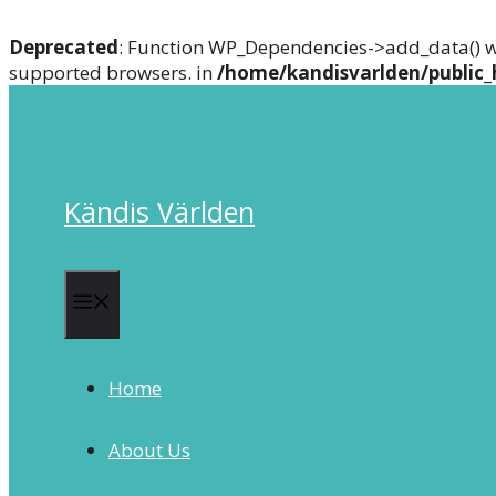
Deprecated
: Function WP_Dependencies->add_data() w
supported browsers. in
/home/kandisvarlden/public_
Skip
to
content
Kändis Världen
Menu
Home
About Us