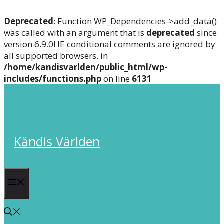
Deprecated
: Function WP_Dependencies->add_data()
was called with an argument that is
deprecated
since
version 6.9.0! IE conditional comments are ignored by
all supported browsers. in
/home/kandisvarlden/public_html/wp-
includes/functions.php
on line
6131
Skip
to
content
Kändis Världen
Menu