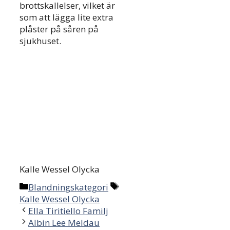
brottskallelser, vilket är
som att lägga lite extra
plåster på såren på
sjukhuset.
Kalle Wessel Olycka
Categories
Tags
Blandningskategori
Kalle Wessel Olycka
Post
Ella Tiritiello Familj
navigation
Albin Lee Meldau