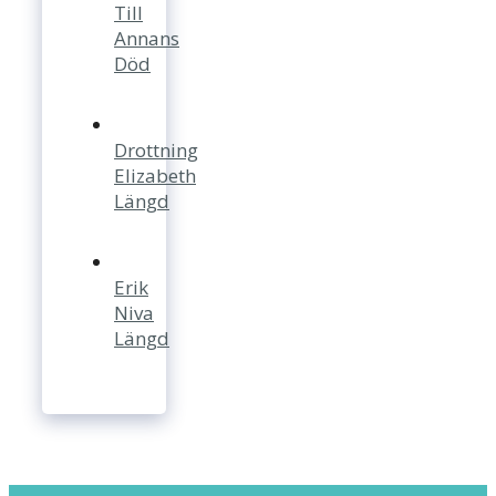
Till
Annans
Död
Drottning
Elizabeth
Längd
Erik
Niva
Längd