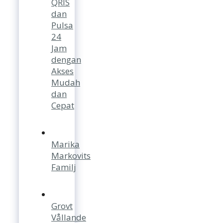
QRIS
dan
Pulsa
24
Jam
dengan
Akses
Mudah
dan
Cepat
Marika
Markovits
Familj
Grovt
Vållande