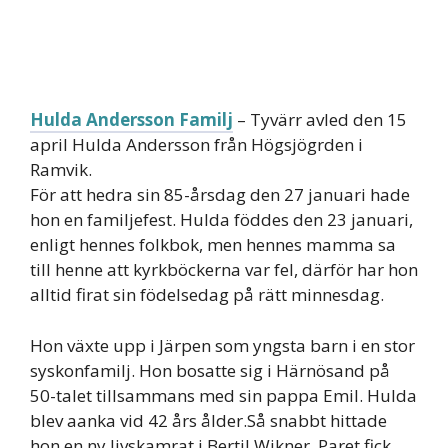
Hulda Andersson Familj
– Tyvärr avled den 15
april Hulda Andersson från Högsjögrden i
Ramvik.
För att hedra sin 85-årsdag den 27 januari hade
hon en familjefest. Hulda föddes den 23 januari,
enligt hennes folkbok, men hennes mamma sa
till henne att kyrkböckerna var fel, därför har hon
alltid firat sin födelsedag på rätt minnesdag.
Hon växte upp i Järpen som yngsta barn i en stor
syskonfamilj. Hon bosatte sig i Härnösand på
50-talet tillsammans med sin pappa Emil. Hulda
blev aanka vid 42 års ålder.Så snabbt hittade
hon en ny livskamrat i Bertil Wikner. Paret fick