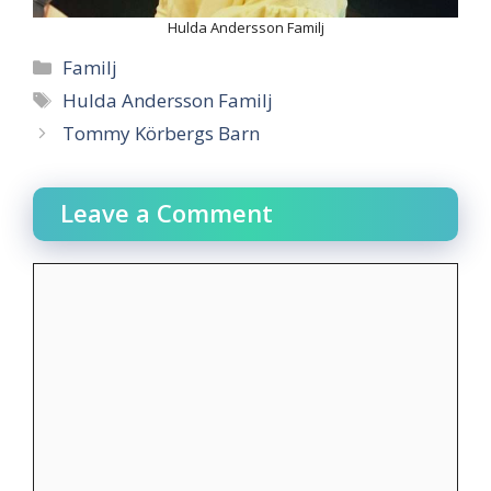
Hulda Andersson Familj
Categories
Familj
Tags
Hulda Andersson Familj
Post
Tommy Körbergs Barn
navigation
Leave a Comment
Comment