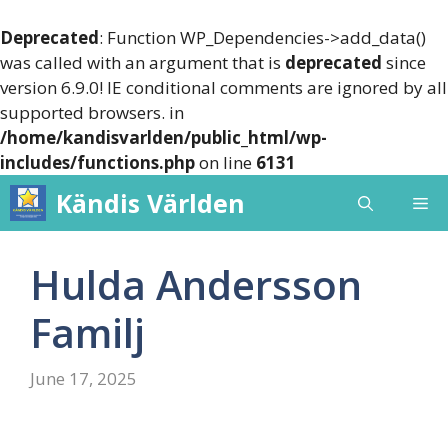
Deprecated
: Function WP_Dependencies->add_data()
was called with an argument that is
deprecated
since
version 6.9.0! IE conditional comments are ignored by all
supported browsers. in
/home/kandisvarlden/public_html/wp-
includes/functions.php
on line
6131
Skip
Kändis Världen
Me
to
content
Hulda Andersson
Familj
June 17, 2025