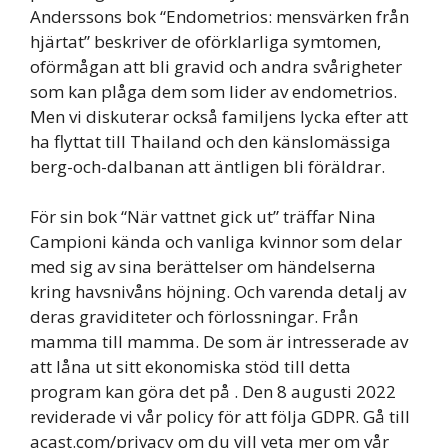
Anderssons bok “Endometrios: mensvärken från
hjärtat” beskriver de oförklarliga symtomen,
oförmågan att bli gravid och andra svårigheter
som kan plåga dem som lider av endometrios.
Men vi diskuterar också familjens lycka efter att
ha flyttat till Thailand och den känslomässiga
berg-och-dalbanan att äntligen bli föräldrar.
För sin bok “När vattnet gick ut” träffar Nina
Campioni kända och vanliga kvinnor som delar
med sig av sina berättelser om händelserna
kring havsnivåns höjning. Och varenda detalj av
deras graviditeter och förlossningar. Från
mamma till mamma. De som är intresserade av
att låna ut sitt ekonomiska stöd till detta
program kan göra det på . Den 8 augusti 2022
reviderade vi vår policy för att följa GDPR. Gå till
acast.com/privacy om du vill veta mer om vår