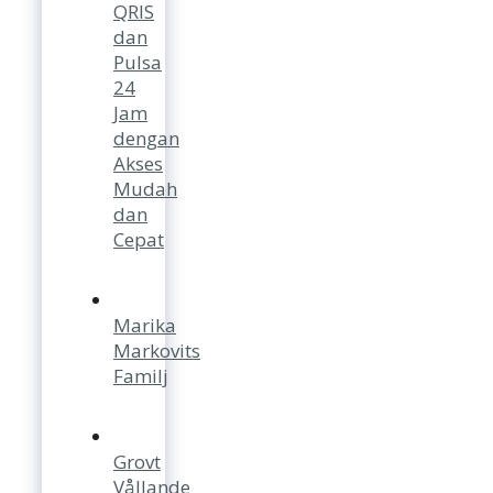
QRIS
dan
Pulsa
24
Jam
dengan
Akses
Mudah
dan
Cepat
Marika
Markovits
Familj
Grovt
Vållande