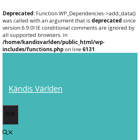
Deprecated
: Function WP_Dependencies->add_data()
was called with an argument that is
deprecated
since
version 6.9.0! IE conditional comments are ignored by
all supported browsers. in
/home/kandisvarlden/public_html/wp-
includes/functions.php
on line
6131
Skip
to
content
Kändis Världen
Menu