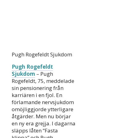
Pugh Rogefeldt Sjukdom
Pugh Rogefeldt
Sjukdom
– Pugh
Rogefeldt, 75, meddelade
sin pensionering från
karriären i en fjol. En
förlamande nervsjukdom
omöjliggjorde ytterligare
åtgärder. Men nu börjar
en ny era grejja. I dagarna
släpps låten “Fasta
klippa” och Pugh