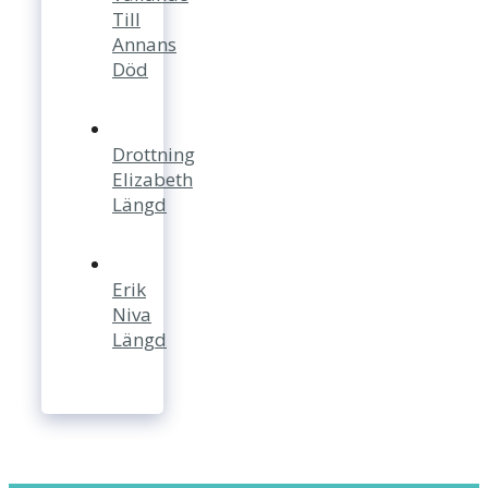
Till
Annans
Död
Drottning
Elizabeth
Längd
Erik
Niva
Längd