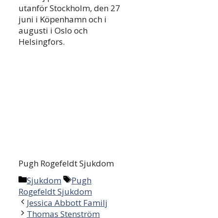
utanför Stockholm, den 27
juni i Köpenhamn och i
augusti i Oslo och
Helsingfors.
Pugh Rogefeldt Sjukdom
Categories
Tags
Sjukdom
Pugh
Rogefeldt Sjukdom
Post
Jessica Abbott Familj
navigation
Thomas Stenström