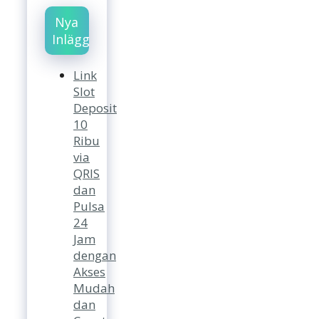
Nya
Inlägg
Link
Slot
Deposit
10
Ribu
via
QRIS
dan
Pulsa
24
Jam
dengan
Akses
Mudah
dan