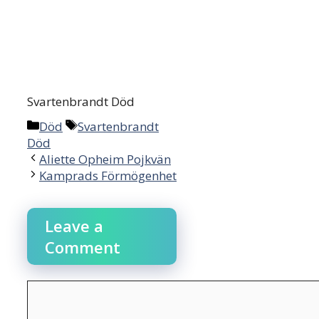
Svartenbrandt Död
Categories
Tags
Död
Svartenbrandt
Död
Post
Aliette Opheim Pojkvän
navigation
Kamprads Förmögenhet
Leave a
Comment
Comment