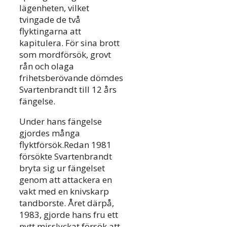
lägenheten, vilket
tvingade de två
flyktingarna att
kapitulera. För sina brott
som mordförsök, grovt
rån och olaga
frihetsberövande dömdes
Svartenbrandt till 12 års
fängelse.
Under hans fängelse
gjordes många
flyktförsök.Redan 1981
försökte Svartenbrandt
bryta sig ur fängelset
genom att attackera en
vakt med en knivskarp
tandborste. Året därpå,
1983, gjorde hans fru ett
nytt misslyckat försök att