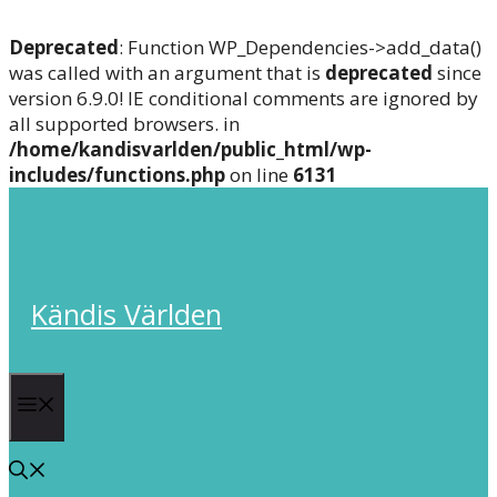
Deprecated
: Function WP_Dependencies->add_data()
was called with an argument that is
deprecated
since
version 6.9.0! IE conditional comments are ignored by
all supported browsers. in
/home/kandisvarlden/public_html/wp-
includes/functions.php
on line
6131
Skip
to
content
Kändis Världen
Menu