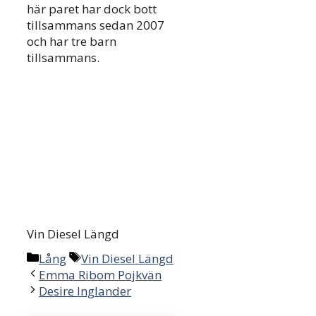
här paret har dock bott
tillsammans sedan 2007
och har tre barn
tillsammans.
Vin Diesel Längd
Categories
Tags
Lång
Vin Diesel Längd
Post
Emma Ribom Pojkvän
navigation
Desire Inglander