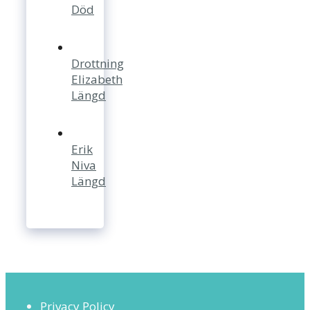
Död
Drottning
Elizabeth
Längd
Erik
Niva
Längd
Privacy Policy