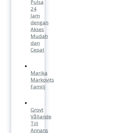
Pulsa
24
Jam
dengan
Akses
Mudah
dan
Cepat
Marika
Markovits
Familj
Grovt
Vållande
Till
Annans