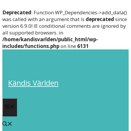
Deprecated
: Function WP_Dependencies->add_data()
was called with an argument that is
deprecated
since
version 6.9.0! IE conditional comments are ignored by
all supported browsers. in
/home/kandisvarlden/public_html/wp-
includes/functions.php
on line
6131
Skip
to
content
Kändis Världen
Menu