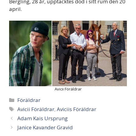
Bergling, 28 år, upptäcktes död i sitt rum den 20
april.
Avicii Föräldrar
Categories
Föräldrar
Tags
Avicii Föräldrar
,
Aviciis Föräldrar
Post
Adam Kais Ursprung
navigation
Janice Kavander Gravid