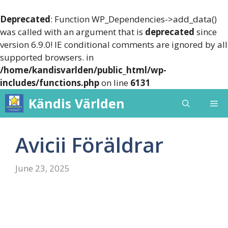
Deprecated
: Function WP_Dependencies->add_data()
was called with an argument that is
deprecated
since
version 6.9.0! IE conditional comments are ignored by all
supported browsers. in
/home/kandisvarlden/public_html/wp-
includes/functions.php
on line
6131
Skip
Kändis Världen
Me
to
content
Avicii Föräldrar
June 23, 2025