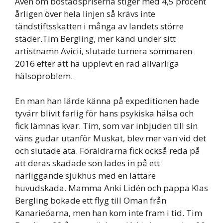
Även om bostadspriserna stiger med 4,5 procent
årligen över hela linjen så krävs inte
tändstiftsskatten i många av landets större
städer.Tim Bergling, mer känd under sitt
artistnamn Avicii, slutade turnera sommaren
2016 efter att ha upplevt en rad allvarliga
hälsoproblem.
En man han lärde känna på expeditionen hade
tyvärr blivit farlig för hans psykiska hälsa och
fick lämnas kvar. Tim, som var inbjuden till sin
väns gudar utanför Muskat, blev mer van vid det
och slutade äta. Föräldrarna fick också reda på
att deras skadade son lades in på ett
närliggande sjukhus med en lättare
huvudskada. Mamma Anki Lidén och pappa Klas
Bergling bokade ett flyg till Oman från
Kanarieöarna, men han kom inte fram i tid. Tim