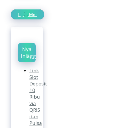
Mer
Nya
Inlägg
Link
Slot
Deposit
10
Ribu
via
QRIS
dan
Pulsa