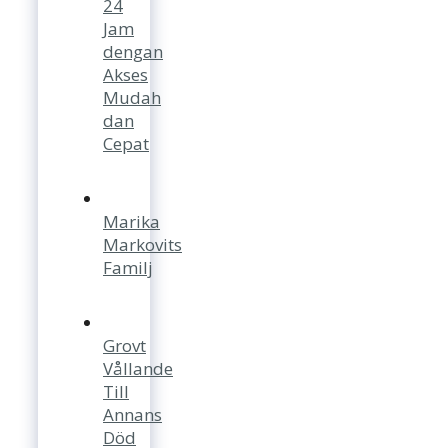
24
Jam
dengan
Akses
Mudah
dan
Cepat
Marika
Markovits
Familj
Grovt
Vållande
Till
Annans
Död