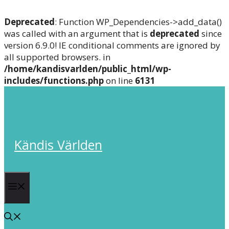
Deprecated
: Function WP_Dependencies->add_data()
was called with an argument that is
deprecated
since
version 6.9.0! IE conditional comments are ignored by
all supported browsers. in
/home/kandisvarlden/public_html/wp-
includes/functions.php
on line
6131
Skip
to
content
Kändis Världen
Menu