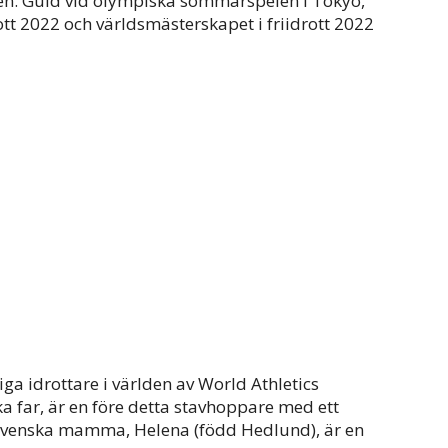
n. Guld vid olympiska sommarspelen i Tokyo,
tt 2022 och världsmästerskapet i friidrott 2022
a idrottare i världen av World Athletics
 far, är en före detta stavhoppare med ett
 svenska mamma, Helena (född Hedlund), är en