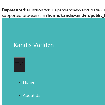
Deprecated
: Function WP_Dependencies->add_data() w
supported browsers. in
/home/kandisvarlden/public_
Skip
to
content
Kändis Världen
Menu
Home
About Us