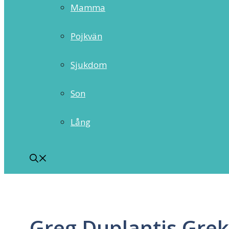
Mamma
Pojkvän
Sjukdom
Son
Lång
Greg Duplantis Gre