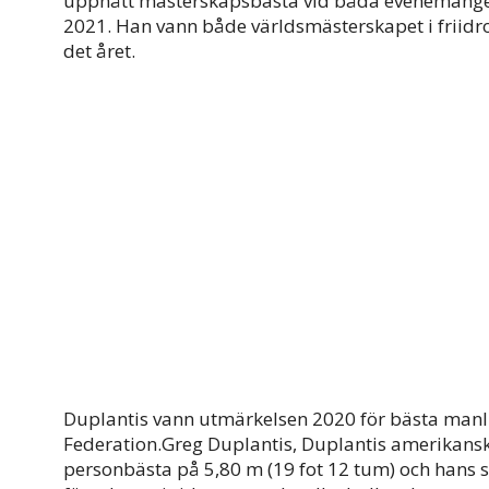
uppnått mästerskapsbästa vid båda evenemange
2021. Han vann både världsmästerskapet i friidro
det året.
Duplantis vann utmärkelsen 2020 för bästa manlig
Federation.Greg Duplantis, Duplantis amerikanska
personbästa på 5,80 m (19 fot 12 tum) och hans