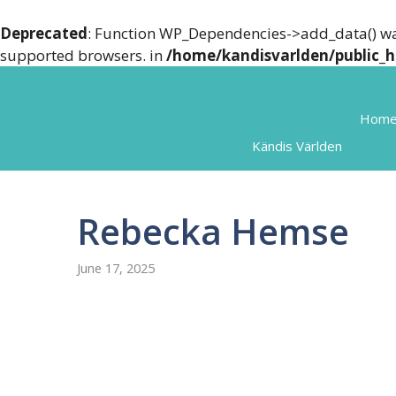
Deprecated
: Function WP_Dependencies->add_data() wa
supported browsers. in
/home/kandisvarlden/public_h
Skip
to
Hom
content
Kändis Världen
Rebecka Hemse
June 17, 2025