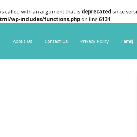
s called with an argument that is
deprecated
since vers
tml/wp-includes/functions.php
on line
6131
e
About Us
Contact Us
Privacy Policy
Familj