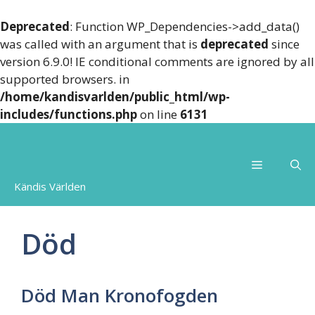
Deprecated
: Function WP_Dependencies->add_data()
was called with an argument that is
deprecated
since
version 6.9.0! IE conditional comments are ignored by all
supported browsers. in
/home/kandisvarlden/public_html/wp-
includes/functions.php
on line
6131
Skip
to
Menu
content
Kändis Världen
Död
Död Man Kronofogden