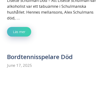
Lisette Schulman Död – Att Lisette Schulman var
alkoholist var ett tabuämne i Schulmanska
hushållet. Hennes mellansons, Alex Schulmans
död, …
Läs mer
Bordtennisspelare Död
June 17, 2025